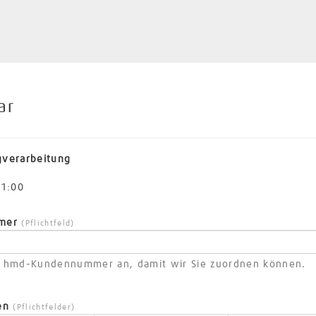
ar
gverarbeitung
11:00
mmer
(Pflichtfeld)
re hmd-Kundennummer an, damit wir Sie zuordnen können.
nen
(Pflichtfelder)