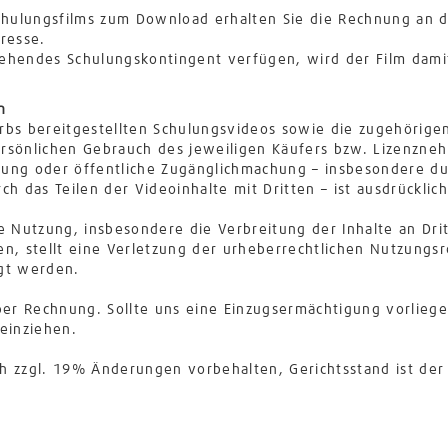
chulungsfilms zum Download erhalten Sie die Rechnung an 
resse.
stehendes Schulungskontingent verfügen, wird der Film dami
n
bs bereitgestellten Schulungsvideos sowie die zugehörige
persönlichen Gebrauch des jeweiligen Käufers bzw. Lizenzne
igung oder öffentliche Zugänglichmachung – insbesondere du
h das Teilen der Videoinhalte mit Dritten – ist ausdrücklich
rte Nutzung, insbesondere die Verbreitung der Inhalte an Dr
, stellt eine Verletzung der urheberrechtlichen Nutzungsre
lgt werden.
per Rechnung. Sollte uns eine Einzugsermächtigung vorlieg
einziehen.
ch zzgl. 19% Änderungen vorbehalten, Gerichtsstand ist der