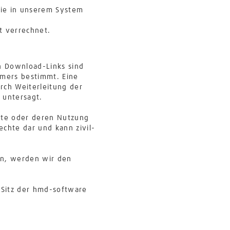
die in unserem System
t verrechnet.
n Download-Links sind
hmers bestimmt. Eine
rch Weiterleitung der
 untersagt.
itte oder deren Nutzung
chte dar und kann zivil-
en, werden wir den
 Sitz der hmd-software