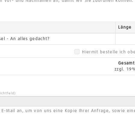
ren Vor- und Nachnamen an, damit wir Sie zuordnen können.
Länge
el - An alles gedacht?
Hiermit bestelle ich 
Gesam
zzgl. 19
lichtfeld)
e E-Mail an, um von uns eine Kopie Ihrer Anfrage, sowie ein